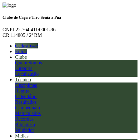
Clube de Caça e Tiro Senta a Púa
CNPJ 22.764.411/0001-96
CR 114805 / 2ª RM
Cadastre-se
Entrar
Clube
Quem Somos
Diretoria
Localização
Técnico
Disciplinas
Regras
Calendário
Resultados
Campeonato
Matriculados
Recordes
Biblioteca
Validador
Mídias