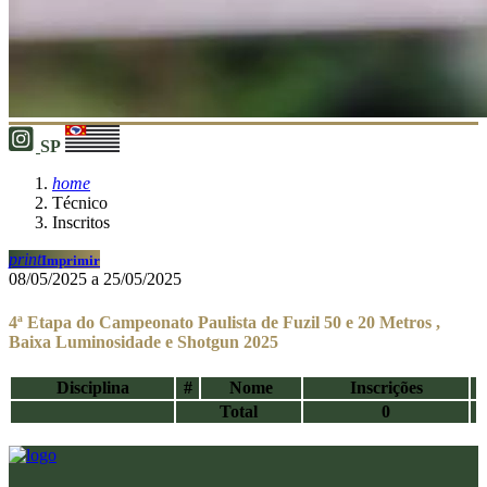
SP
home
Técnico
Inscritos
print
Imprimir
08/05/2025 a 25/05/2025
4ª Etapa do Campeonato Paulista de Fuzil 50 e 20 Metros ,
Baixa Luminosidade e Shotgun 2025
Disciplina
#
Nome
Inscrições
Total
0