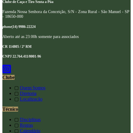
Clube de Caça e Tiro Senta a Púa
Fazenda Nossa Senhora da Conceição, S/N - Zona Rural - São Manuel - SP
- 18650-000
phone
(14) 9986-22224
Aberto até as 23:00h somente para associados
CR 114805 / 2ª RM
CNPJ 22.764.411/0001-96
Clube
▢
Quem Somos
▢
Diretoria
▢
Localização
Técnico
▢
Disciplinas
▢
Regras
▢
Calendário