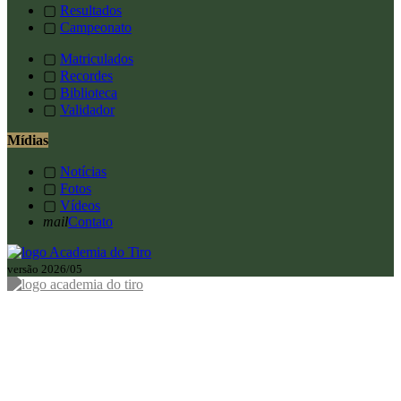
▢
Resultados
▢
Campeonato
▢
Matriculados
▢
Recordes
▢
Biblioteca
▢
Validador
Mídias
▢
Notícias
▢
Fotos
▢
Vídeos
mail
Contato
versão 2026/05