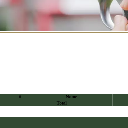
#
Nome
Total