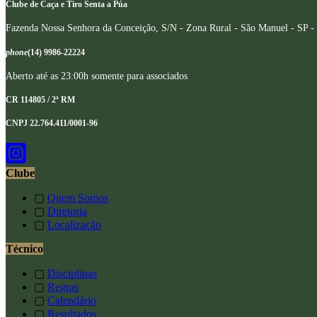
Clube de Caça e Tiro Senta a Púa
Fazenda Nossa Senhora da Conceição, S/N - Zona Rural - São Manuel - SP -
phone
(14) 9986-22224
Aberto até as 23:00h somente para associados
CR 114805 / 2ª RM
CNPJ 22.764.411/0001-96
Clube
▢
Quem Somos
▢
Diretoria
▢
Localização
Técnico
▢
Disciplinas
▢
Regras
▢
Calendário
▢
Resultados