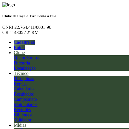
Clube de Caça e Tiro Senta a Púa
CNPJ 22.764.411/0001-96
CR 114805 / 2ª RM
Cadastre-se
Entrar
Clube
Quem Somos
Diretoria
Localização
Técnico
Disciplinas
Regras
Calendário
Resultados
Campeonato
Matriculados
Recordes
Biblioteca
Validador
Mídias